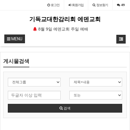
로그인
회원
가입
정보찾기
49
기독교대한감리회 에덴교회
교회 수요예배
8월 9일 에덴교회 주일 예배
8월 9일 에덴
MENU
게시물검색
검색