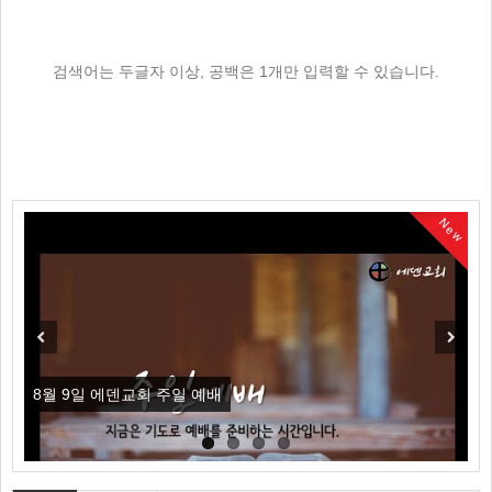
검색어는 두글자 이상, 공백은 1개만 입력할 수 있습니다.
New
New
Previous
Next
8월 9일 에덴교회 주일 예배
8