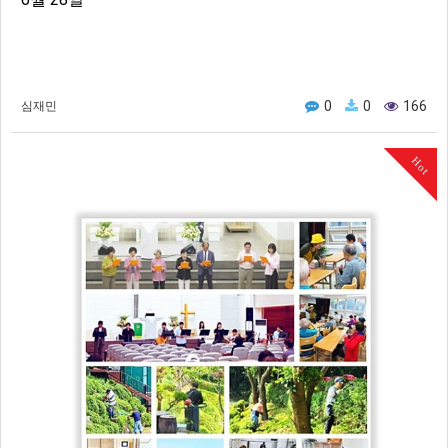
0
0
166
심재민
Hot