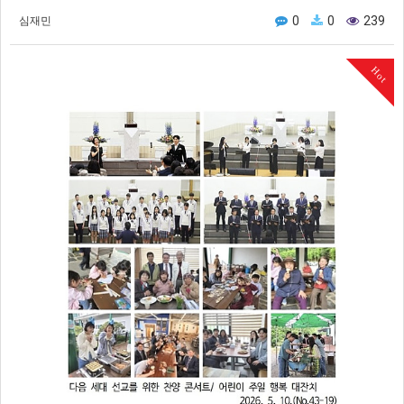
0
0
239
심재민
Hot