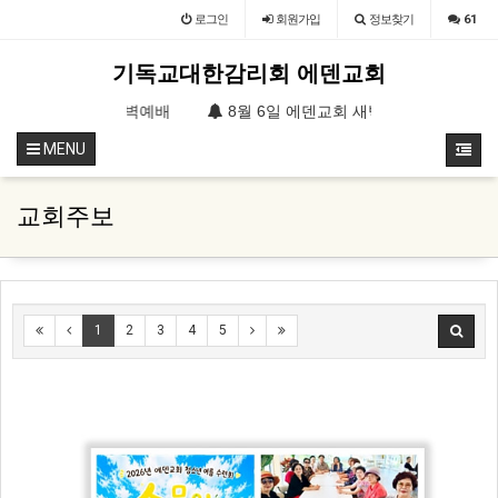
로그인
회원
가입
정보찾기
61
기독교대한감리회 에덴교회
교회 새벽예배
8월 6일 에덴교회 새벽예배
8월 5일 에덴
MENU
교회주보
1
2
3
4
5