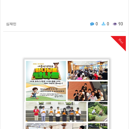
0
0
93
심재민
Hot