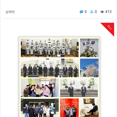
0
0
413
심재민
Hot