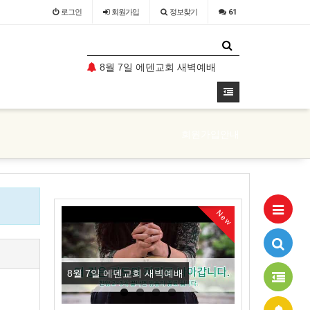
로그인
회원
가입
정보찾기
61
덴교회 주일 예배
8월 7일 에덴교회 새벽예배
8월 6일 에
회원가입안내
New
예배
8월 7일 에덴교회 새벽예배
8월 6일 에덴교